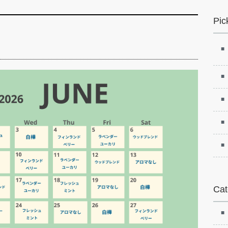
Pic
⁠
Cat